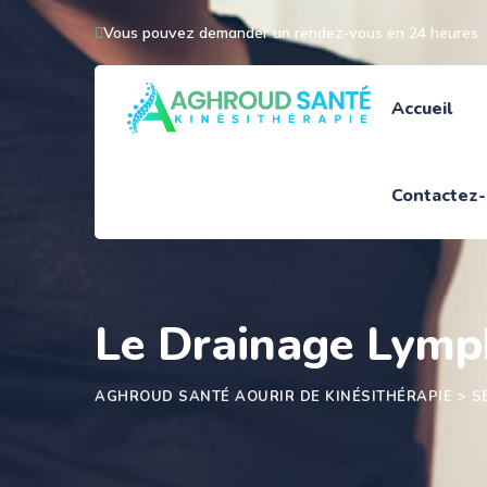
Skip
Vous pouvez demander un rendez-vous en 24 heures
to
content
Accueil
Contactez
Le Drainage Lymp
AGHROUD SANTÉ AOURIR DE KINÉSITHÉRAPIE
>
S